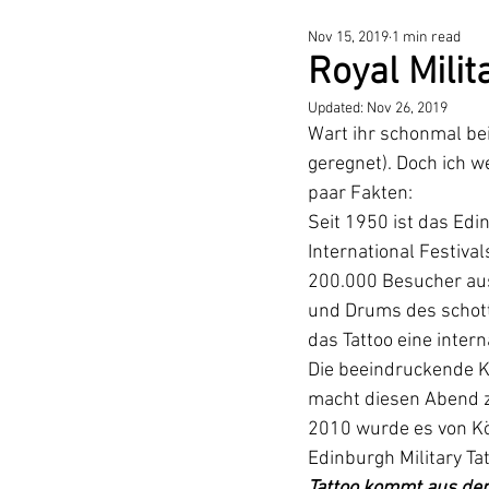
Nov 15, 2019
1 min read
Royal Milit
Updated:
Nov 26, 2019
Wart ihr schonmal bei
geregnet). Doch ich w
paar Fakten:
Seit 1950 ist das Edin
International Festiva
200.000 Besucher aus
und Drums des schott
das Tattoo eine intern
Die beeindruckende K
macht diesen Abend z
2010 wurde es von Kön
Edinburgh Military Ta
Tattoo kommt aus dem