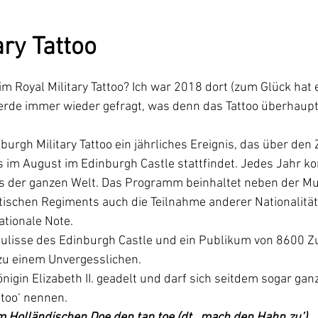
ary Tattoo
m Royal Military Tattoo? Ich war 2018 dort (zum Glück hat e
erde immer wieder gefragt, was denn das Tattoo überhaupt i
burgh Military Tattoo ein jährliches Ereignis, das über den
ls im August im Edinburgh Castle stattfindet. Jedes Jahr 
 der ganzen Welt. Das Programm beinhaltet neben der Mus
ischen Regiments auch die Teilnahme anderer Nationalitäte
ationale Note.
ulisse des Edinburgh Castle und ein Publikum von 8600 Z
u einem Unvergesslichen. 
igin Elizabeth II. geadelt und darf sich seitdem sogar ganz
ttoo‘ nennen. 
 Holländischen Doe den tap toe (dt. ‚mach den Hahn zu’).