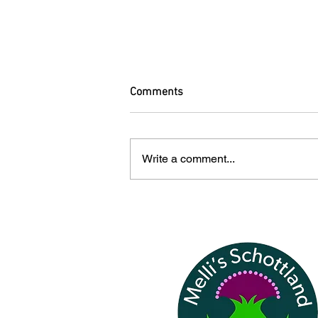
Comments
Write a comment...
Willkommen in Bo’ness –
Geschichte, Meerblick und
schottischer Charme