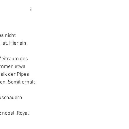
s nicht 
st. Hier ein 
 Zeitraum des 
kommen etwa 
ik der Pipes 
n. Somit erhält 
uschauern 
 nobel ‚Royal 