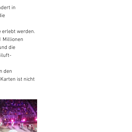
dert in 
ie 
 erlebt werden. 
 Millionen 
nd die 
luft-
n den 
arten ist nicht 