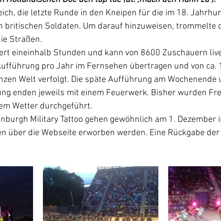
ich, die letzte Runde in den Kneipen für die im 18. Jahrhun
n britischen Soldaten. Um darauf hinzuweisen, trommelte d
ie Straßen. 
uert eineinhalb Stunden und kann von 8600 Zuschauern live
Aufführung pro Jahr im Fernsehen übertragen und von ca. 1
nzen Welt verfolgt. Die späte Aufführung am Wochenende u
ng enden jeweils mit einem Feuerwerk. Bisher wurden Frei
em Wetter durchgeführt.  
inburgh Military Tattoo gehen gewöhnlich am 1. Dezember i
n über die Webseite erworben werden. Eine Rückgabe der K