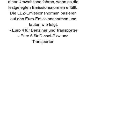
einer Umweltzone fahren, wenn es die
festgelegten Emissionsnormen erfüllt.
Die LEZ-Emissionsnormen basieren
auf den Euro-Emissionsnormen und
lauten wie folgt:
- Euro 4 für Benziner und Transporter
- Euro 6 für Diesel-Pkw und
Transporter
- Euro VI für Busse, Reisebusse und
LKWs. Motorräder und Mopeds sind in
den aktuellen LEZ-Regelungen nicht
enthalten und es gelten keine
Einschränkungen.
Die anfängliche Strafgebühr für alle
nicht konformen Fahrzeuge beträgt £60
und reduziert sich um 50 %, wenn sie
innerhalb von 14 Tagen bezahlt wird.
Die Höhe der Strafe verdoppelt sich bei
jedem weiteren Verstoß gegen die
Regeln, der in derselben Umweltzone