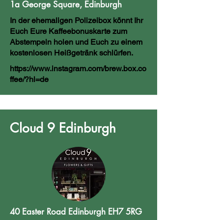
1a George Square, Edinburgh
In der ehemaligen Polizeibox könnt Ihr
Euch Eure Kaffeebonuskarte zum
Abstempeln holen und Euch zu einem
kostenlosen Heißgetränk schlürfen.
https://www.instagram.com/brew.box.co
ffee/?hl=de
Cloud 9 Edinburgh
40 Easter Road Edinburgh EH7 5RG