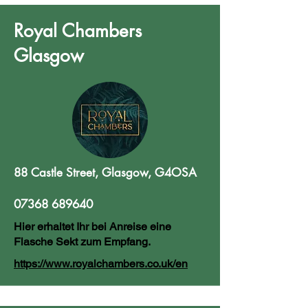
Royal Chambers
Glasgow
88 Castle Street, Glasgow, G4OSA
07368 689640
Hier erhaltet Ihr bei Anreise eine
Flasche Sekt zum Empfang.
https://www.royalchambers.co.uk/en