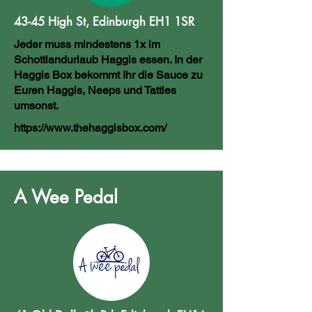
43-45 High St, Edinburgh EH1 1SR
Jeder muss mindestens 1x im
Schottlandurlaub Haggis essen. In der
Haggis Box bekommt Ihr die Sauce zu
Euren Haggis, Neeps und Tatties
umsonst.
https://www.thehaggisbox.com/
A Wee Pedal