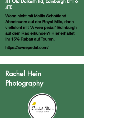
41 Old Dalkeith Rd, Edinburgh EH16
4TE
Wenn nicht mit Mellis Schottland
Abenteuern auf der Royal Mile, dann
vielleicht mit "A wee pedal" Edinburgh
auf dem Rad erkunden? Hier erhaltet
Ihr 15% Rabatt auf Touren.
https://aweepedal.com/
Rachel Hein
Photography