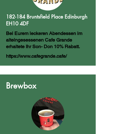
182-184 Bruntsfield Place Edinburgh
EH10 4DF
Bei Eurem leckeren Abendessen im
alteingesessenen Cafe Grande
erhaltete Ihr Son- Don 10% Rabatt.
https://www.cafegrande.cafe/
Brewbox