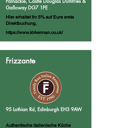
Palnackie, Castle Douglas Dumfries &
Galloway DG7 1PE
Hier erhaltet Ihr 5% auf Eure erste
Direktbuchung.
https://www.kirkennan.co.uk/
Frizzante
95 Lothian Rd, Edinburgh EH3 9AW
Authentische italienische Küche