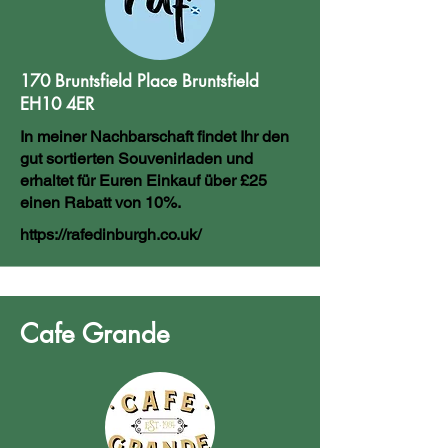
170 Bruntsfield Place Bruntsfield
EH10 4ER
In meiner Nachbarschaft findet Ihr den
gut sortierten Souvenirladen und
erhaltet für Euren Einkauf über £25
einen Rabatt von 10%.
https://rafedinburgh.co.uk/
Cafe Grande