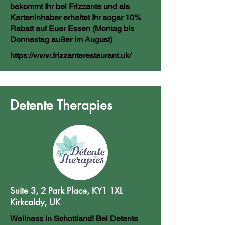
bekommt Ihr bei Frizzante und als
Karteninhaber erhaltet Ihr sogar 10%
Rabatt auf Euer Essen (Montag bis
Donnestag außer im August)
https://www.frizzanterestaurant.uk/
Detente Therapies
Suite 3, 2 Park Place, KY1 1XL
Kirkcaldy, UK
Wellness in Schottland! Bei Detente