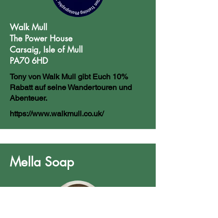
Walk Mull
The Power House
Carsaig, Isle of Mull
PA70 6HD
Tony von Walk Mull gibt Euch 10%
Rabatt auf seine Wandertouren und
Abenteuer.
https://www.walkmull.co.uk/
Mella Soap