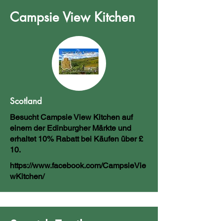
Campsie View Kitchen
Scotland
Besucht Campsie View Kitchen auf
einem der Edinburgher Märkte und
erhaltet 10% Rabatt bei Käufen über £
10.
https://www.facebook.com/CampsieVie
wKitchen/