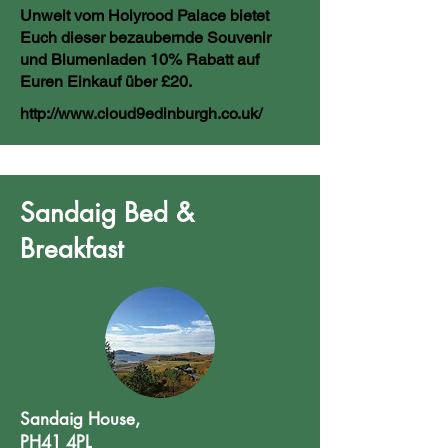
Unweit vom Holyrood Palace bietet
Euch dieser bezaubernde Souvenir
und Blumenladen 10% Rabatt auf
Euren Einkauf über £20.
http://www.cloud9edinburgh.co.uk/
Sandaig Bed &
Breakfast
Sandaig House,
PH41 4PL