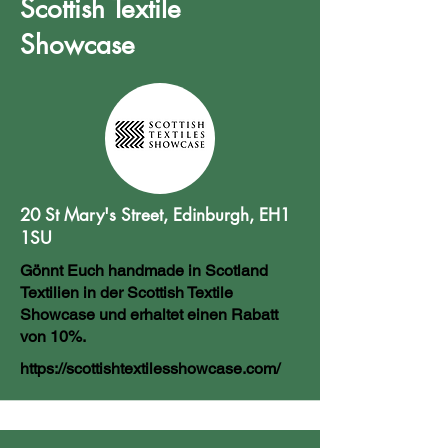
Scottish Textile
Showcase
20 St Mary's Street, Edinburgh, EH1
1SU
Gönnt Euch handmade in Scotland
Textilien in der Scottish Textile
Showcase und erhaltet einen Rabatt
von 10%.
https://scottishtextilesshowcase.com/