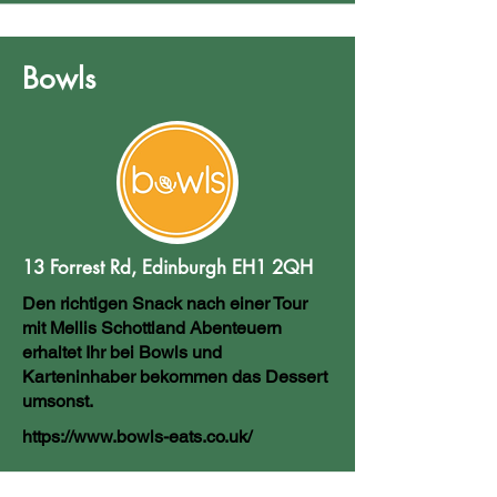
Bowls
13 Forrest Rd, Edinburgh EH1 2QH
Den richtigen Snack nach einer Tour
mit Mellis Schottland Abenteuern
erhaltet Ihr bei Bowls und
Karteninhaber bekommen das Dessert
umsonst.
https://www.bowls-eats.co.uk/