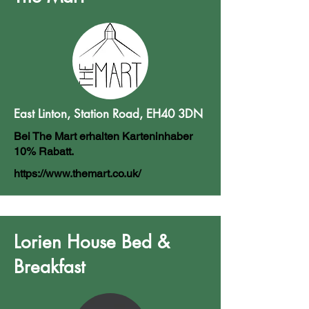
East Linton, Station Road, EH40 3DN
Bei The Mart erhalten Karteninhaber
10% Rabatt.
https://www.themart.co.uk/
Lorien House Bed &
Breakfast