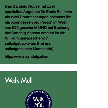
Das Sandaig House hat zwei
spezielles Angebote für Euch: Bei mehr
als zwei Übernachtungen bekommt Ihr
ein Abendessen pro Person im Wert
von £20 geschenkt UND bei Buchung
der Sandaig Annexe erhaltet Ihr ein
Willkommensgeschenk (1
selbstgebackenes Brot und
selbstgemachte Marmelade)
https://www.sandaig.ch/en
Walk Mull