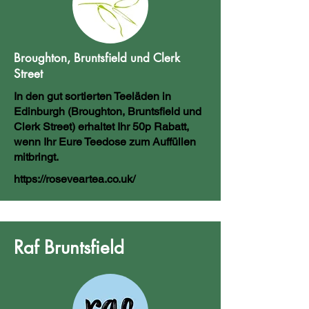
Broughton, Bruntsfield und Clerk
Street
In den gut sortierten Teeläden in
Edinburgh (Broughton, Bruntsfield und
Clerk Street) erhaltet Ihr 50p Rabatt,
wenn Ihr Eure Teedose zum Auffüllen
mitbringt.
https://roseveartea.co.uk/
Raf Bruntsfield