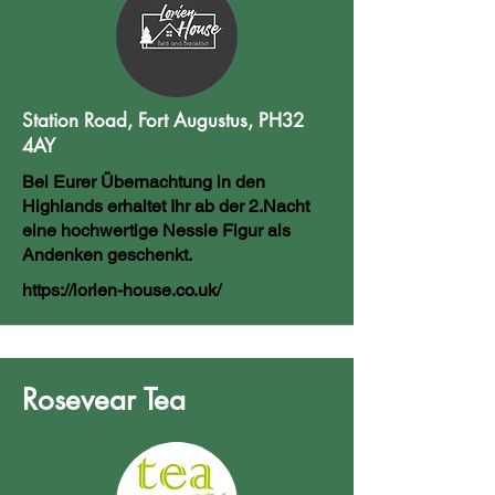
Station Road, Fort Augustus, PH32
4AY
Bei Eurer Übernachtung in den
Highlands erhaltet Ihr ab der 2.Nacht
eine hochwertige Nessie Figur als
Andenken geschenkt.
https://lorien-house.co.uk/
Rosevear Tea