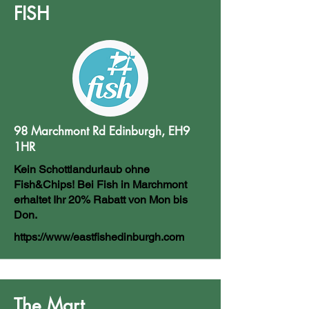
FISH
98 Marchmont Rd Edinburgh, EH9
1HR
Kein Schottlandurlaub ohne
Fish&Chips! Bei Fish in Marchmont
erhaltet Ihr 20% Rabatt von Mon bis
Don.
https://www/eastfishedinburgh.com
The Mart