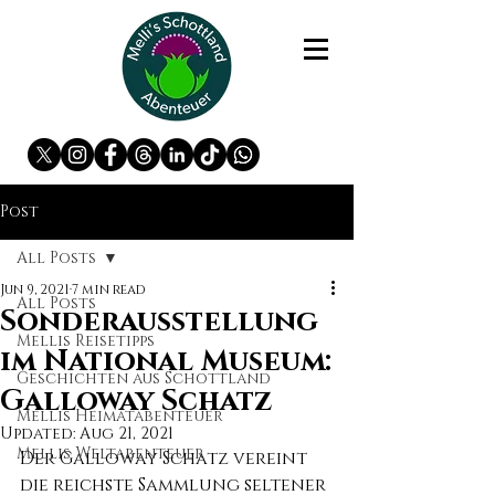
Post
All Posts
Jun 9, 2021
7 min read
All Posts
Sonderausstellung
Mellis Reisetipps
im National Museum:
Geschichten aus Schottland
Galloway Schatz
Mellis Heimatabenteuer
Updated:
Aug 21, 2021
Mellis Weltabenteuer
Der Galloway Schatz vereint 
die reichste Sammlung seltener 