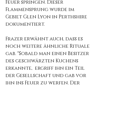
Feuer springen. Dieser 
Flammensprung wurde im 
Gebiet Glen Lyon in Perthshire 
dokumentiert.
Frazer erwähnt auch, dass es 
noch weitere ähnliche Rituale 
gab. "Sobald man einen Besitzer 
des geschwärzten Kuchens 
erkannte,  ergriff ihn ein Teil 
der Gesellschaft und gab vor 
ihn ins Feuer zu werfen. Der 
andere Teil der Gesellschaft 
warf sich dazwischen und 
rettete ihn. „Und an einigen 
Stellen legten sie ihn flach auf 
den Boden und gaben vor ihn 
zu vierteilen."
"Danach wurde er mit 