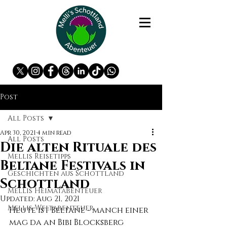
Post
All Posts
Apr 30, 2021
4 min read
All Posts
Die alten Rituale des
Mellis Reisetipps
Beltane Festivals in
Geschichten aus Schottland
Schottland
Mellis Heimatabenteuer
Updated:
Aug 21, 2021
Mellis Weltabenteuer
Heute ist Beltane - manch einer 
mag da an Bibi Blocksberg 