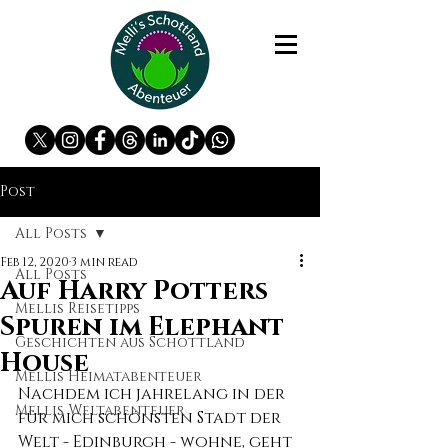
Post
All Posts
Feb 12, 2020
3 min read
All Posts
Auf Harry Potters
Mellis Reisetipps
Spuren im Elephant
Geschichten aus Schottland
House
Mellis Heimatabenteuer
Nachdem ich jahrelang in der 
Mellis Weltabenteuer
für mich schönsten Stadt der 
Welt - Edinburgh - wohne, geht 