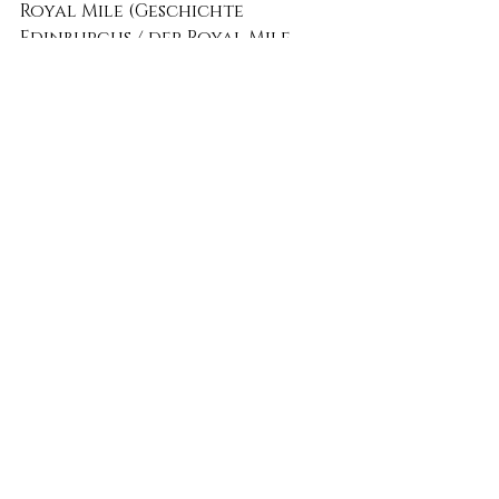
Royal Mile (Geschichte 
Edinburghs / der Royal Mile 
und J.K. Rowlings Vermächtnis) 
buchen. Ich freue mich auf Euch.