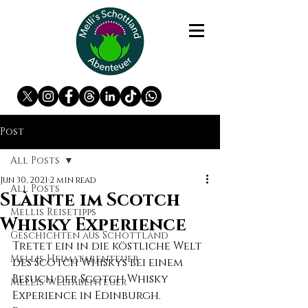
Post
All Posts
Jun 30, 2021
2 min read
All Posts
Slàinte im Scotch
Mellis Reisetipps
Whisky Experience
Geschichten aus Schottland
Tretet ein in die köstliche Welt 
Mellis Heimatabenteuer
des Scotch Whiskys bei einem 
Besuch der Scotch Whisky 
Mellis Weltabenteuer
Experience in Edinburgh. 