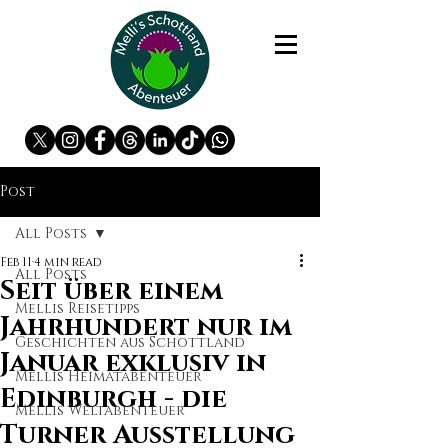
Post
All Posts
Feb 11
4 min read
All Posts
Seit über einem
Mellis Reisetipps
Jahrhundert nur im
Geschichten aus Schottland
Januar exklusiv in
Mellis Heimatabenteuer
Edinburgh - die
Mellis Weltabenteuer
Turner Ausstellung